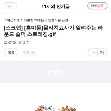
C
11시의 인기글
카페방문
닫기
A
＊여성시대＊ 차분한 20대들의 알흠다운 공간
F
[스크랩] [흥미돋]
물리치료사가 알려주는 라
운드 숄더 스트레칭.gif
E
작
조
26.07.09
31,217
성
회
시
수
글
가
글
목록
댓글
34
가
간
자
자
크
크
기
기
크
작
게
게