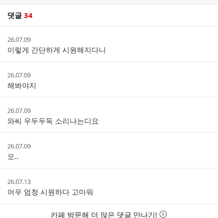
댓글
34
댓
작
26.07.09
글
성
이렇게 간단하게 시원해지다니
리
시
스
간
트
작
26.07.09
성
해봐야지
시
간
작
26.07.09
성
와씨 우두두둑 소리나는디요
시
간
작
26.07.09
성
오..
시
간
작
26.07.13
성
어우 엄청 시원하다 고마워
시
간
카페 방문해 더 많은 댓글 만나기!