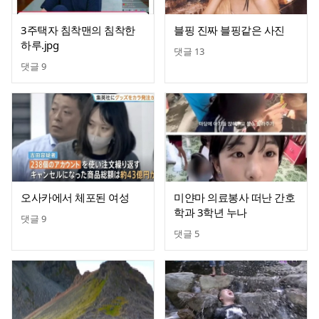
3주택자 침착맨의 침착한
블핑 진짜 블핑같은 사진
하루.jpg
댓글
13
댓글
9
오사카에서 체포된 여성
미얀마 의료봉사 떠난 간호
학과 3학년 누나
댓글
9
댓글
5