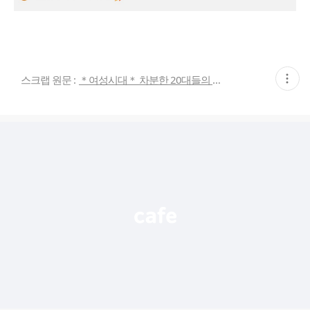
현
스크랩 원문 :
＊여성시대＊ 차분한 20대들의 알흠다운 공간
재
게
시
글
추
가
기
능
열
기