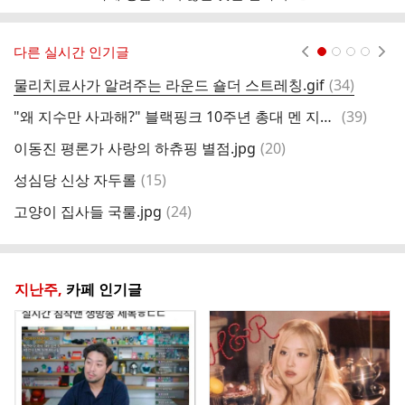
다른 실시간 인기글
현재페이지 1
2
3
4
댓
물리치료사가 알려주는 라운드 숄더 스트레칭.gif
(
34
)
오
글
댓
"왜 지수만 사과해?" 블랙핑크 10주년 총대 멘 지수, 결국 눈물 보였다
(
39
)
심
글
댓
이동진 평론가 사랑의 하츄핑 별점.jpg
(
20
)
크
글
댓
성심당 신상 자두롤
(
15
)
실
글
댓
고양이 집사들 국룰.jpg
(
24
)
한
글
지난주,
카페 인기글