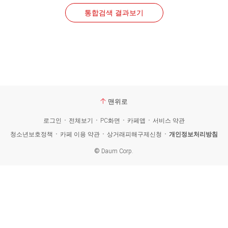
통합검색 결과보기
맨위로
로그인
전체보기
PC화면
카페앱
서비스 약관
청소년보호정책
카페 이용 약관
상거래피해구제신청
개인정보처리방침
©
Daum Corp.
카
페
검
색