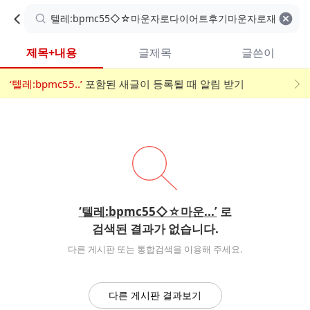
카
C
카
취소
검색어 지우기
검
페
페
A
색
내
검
내
제목+내용
글제목
글쓴이
검
F
색
색
검
‘텔레:bpmc55..’
어
포함된 새글이 등록될 때 알림 받기
메
색
E
입
뉴
력
폼
‘텔레:bpmc55◇☆마운...’
로
검색된 결과가 없습니다.
다른 게시판 또는 통합검색을 이용해 주세요.
다른 게시판 결과보기