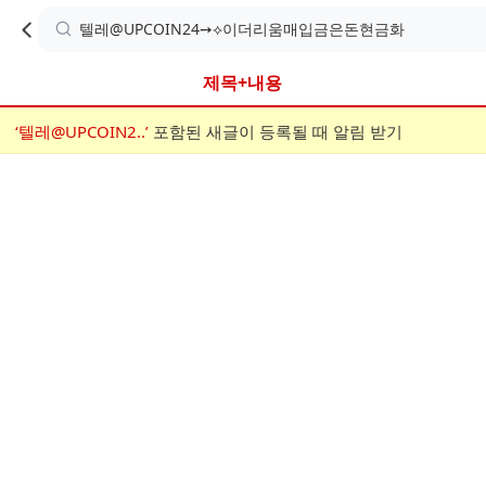
카
C
카
취소
검
페
페
A
색
내
검
내
제목+내용
검
F
색
색
검
‘텔레@UPCOIN2..’
어
포함된 새글이 등록될 때 알림 받기
메
색
E
입
뉴
력
폼