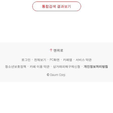
통합검색 결과보기
맨위로
로그인
전체보기
PC화면
카페앱
서비스 약관
청소년보호정책
카페 이용 약관
상거래피해구제신청
개인정보처리방침
©
Daum Corp.
카
페
검
색