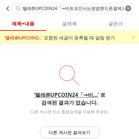
카
C
카
취소
검색어 지우기
검
페
페
A
색
내
검
내
제목+내용
글제목
글쓴이
검
F
색
색
검
‘텔레@UPCOIN2..’
어
포함된 새글이 등록될 때 알림 받기
메
색
E
입
뉴
력
폼
‘텔레@UPCOIN24「➙비...’
로
검색된 결과가 없습니다.
다른 게시판 또는 통합검색을 이용해 주세요.
다른 게시판 결과보기