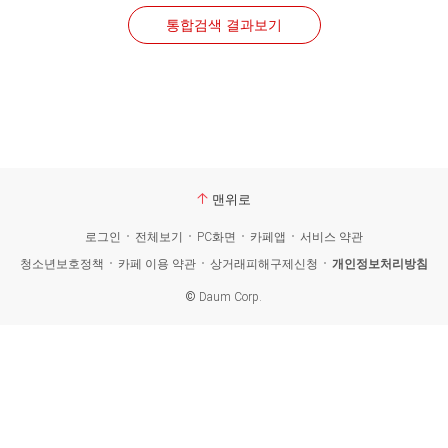
통합검색 결과보기
맨위로
로그인
전체보기
PC화면
카페앱
서비스 약관
청소년보호정책
카페 이용 약관
상거래피해구제신청
개인정보처리방침
©
Daum Corp.
카
페
검
색