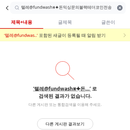
카
C
카
취소
검색어 지우기
검
페
페
A
색
내
검
내
제목+내용
글제목
글쓴이
검
F
색
색
검
‘텔레@fundwas..’
어
포함된 새글이 등록될 때 알림 받기
메
색
E
입
뉴
력
폼
‘텔레@fundwash⨳⯌돈...’
로
검색된 결과가 없습니다.
다른 게시판 또는 통합검색을 이용해 주세요.
다른 게시판 결과보기