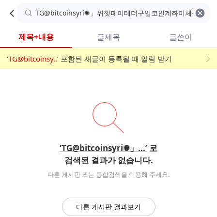
카
C
카
취소
검색어 지우기
검
페
페
A
색
내
검
내
제목+내용
글제목
글쓴이
검
F
색
색
검
‘TG@bitcoinsy..’
어
포함된 새글이 등록될 때 알림 받기
메
색
E
입
뉴
력
폼
‘TG@bitcoinsyri✺」...’
로
검색된 결과가 없습니다.
다른 게시판 또는 통합검색을 이용해 주세요.
다른 게시판 결과보기