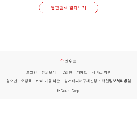
통합검색 결과보기
맨위로
로그인
전체보기
PC화면
카페앱
서비스 약관
청소년보호정책
카페 이용 약관
상거래피해구제신청
개인정보처리방침
©
Daum Corp.
카
페
검
색