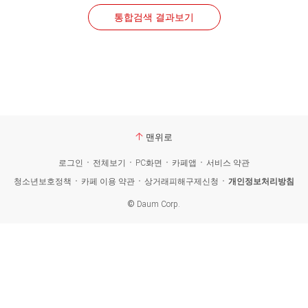
통합검색 결과보기
맨위로
로그인
전체보기
PC화면
카페앱
서비스 약관
청소년보호정책
카페 이용 약관
상거래피해구제신청
개인정보처리방침
©
Daum Corp.
카
페
검
색