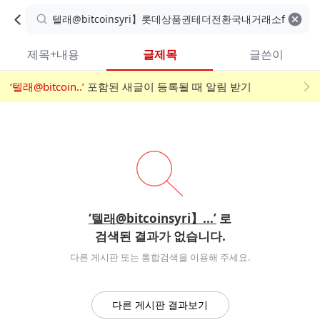
카
C
카
취소
검색어 지우기
검
페
페
A
색
내
검
내
제목+내용
글제목
글쓴이
검
F
색
색
검
‘텔래@bitcoin..’
어
포함된 새글이 등록될 때 알림 받기
메
색
E
입
뉴
력
폼
‘텔래@bitcoinsyri】...’
로
검색된 결과가 없습니다.
다른 게시판 또는 통합검색을 이용해 주세요.
다른 게시판 결과보기