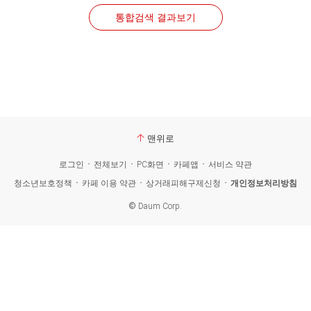
통합검색 결과보기
맨위로
로그인
전체보기
PC화면
카페앱
서비스 약관
청소년보호정책
카페 이용 약관
상거래피해구제신청
개인정보처리방침
©
Daum Corp.
카
페
검
색