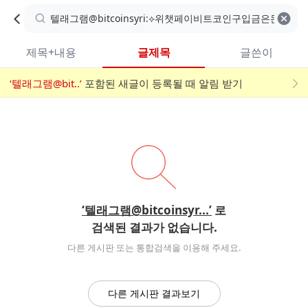
카
C
카
취소
검색어 지우기
검
페
페
A
색
내
검
내
제목+내용
글제목
글쓴이
검
F
색
색
검
‘텔래그램@bit..’
어
포함된 새글이 등록될 때 알림 받기
메
색
E
입
뉴
력
폼
‘텔래그램@bitcoinsyr...’
로
검색된 결과가 없습니다.
다른 게시판 또는 통합검색을 이용해 주세요.
다른 게시판 결과보기