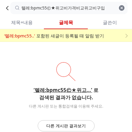
카
C
카
취소
검색어 지우기
검
페
페
A
색
내
검
내
제목+내용
글제목
글쓴이
검
F
색
색
검
‘텔레:bpmc55..’
어
포함된 새글이 등록될 때 알림 받기
메
색
E
입
뉴
력
폼
‘텔레:bpmc55㉢★위고...’
로
검색된 결과가 없습니다.
다른 게시판 또는 통합검색을 이용해 주세요.
다른 게시판 결과보기