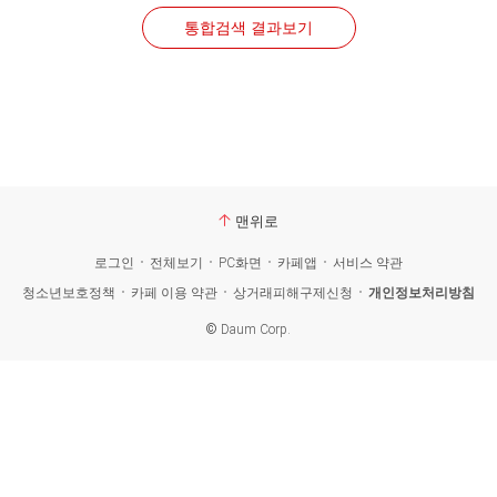
통합검색 결과보기
맨위로
로그인
전체보기
PC화면
카페앱
서비스 약관
청소년보호정책
카페 이용 약관
상거래피해구제신청
개인정보처리방침
©
Daum Corp.
카
페
검
색