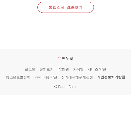
통합검색 결과보기
맨위로
로그인
전체보기
PC화면
카페앱
서비스 약관
청소년보호정책
카페 이용 약관
상거래피해구제신청
개인정보처리방침
©
Daum Corp.
카
페
검
색