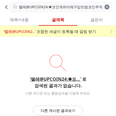
카
C
카
취소
검색어 지우기
검
페
페
A
색
내
검
내
제목+내용
글제목
글쓴이
검
F
색
색
검
‘텔레@UPCOIN2..’
어
포함된 새글이 등록될 때 알림 받기
메
색
E
입
뉴
력
폼
‘텔레@UPCOIN24:✺코...’
로
검색된 결과가 없습니다.
다른 게시판 또는 통합검색을 이용해 주세요.
다른 게시판 결과보기