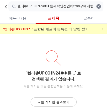
카
C
카
취소
검색어 지우기
검
페
페
A
색
내
검
내
제목+내용
글제목
글쓴이
검
F
색
색
검
‘텔레@UPCOIN2..’
어
포함된 새글이 등록될 때 알림 받기
메
색
E
입
뉴
력
폼
‘텔레@UPCOIN24✺⯌돈...’
로
검색된 결과가 없습니다.
다른 게시판 또는 통합검색을 이용해 주세요.
다른 게시판 결과보기