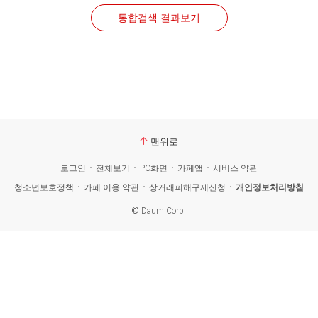
통합검색 결과보기
맨위로
로그인
전체보기
PC화면
카페앱
서비스 약관
청소년보호정책
카페 이용 약관
상거래피해구제신청
개인정보처리방침
©
Daum Corp.
카
페
검
색