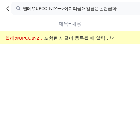
카
C
카
취소
검
페
페
A
색
내
검
내
제목+내용
검
F
색
색
검
‘텔레@UPCOIN2..’
어
포함된 새글이 등록될 때 알림 받기
메
색
E
입
뉴
력
폼