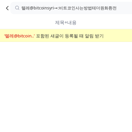
카
C
카
취소
검
페
페
A
색
내
검
내
제목+내용
검
F
색
색
검
‘텔레@bitcoin..’
어
포함된 새글이 등록될 때 알림 받기
메
색
E
입
뉴
력
폼