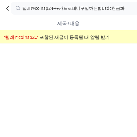
카
C
카
취소
검
페
페
A
색
내
검
내
제목+내용
검
F
색
색
검
‘텔레@coinsp2..’
어
포함된 새글이 등록될 때 알림 받기
메
색
E
입
뉴
력
폼