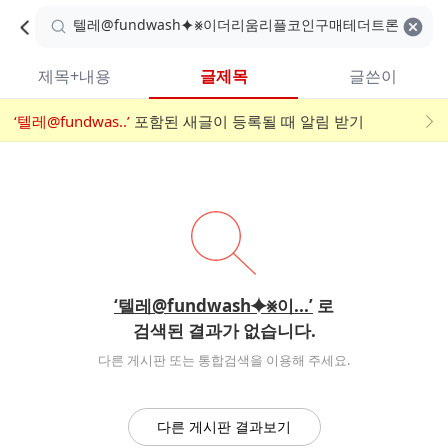
카
C
카
취소
검색어 지우기
검
페
페
A
색
내
검
내
제목+내용
글제목
글쓴이
검
F
색
색
검
‘텔레@fundwas..’
어
포함된 새글이 등록될 때 알림 받기
메
색
E
입
뉴
력
폼
‘텔레@fundwash⯌⨳이...’
로
검색된 결과가 없습니다.
다른 게시판 또는 통합검색을 이용해 주세요.
다른 게시판 결과보기