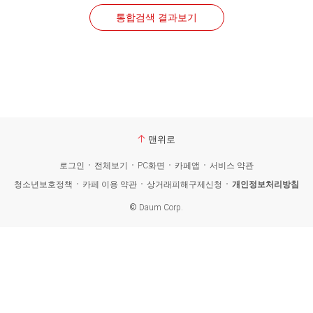
통합검색 결과보기
맨위로
로그인
전체보기
PC화면
카페앱
서비스 약관
청소년보호정책
카페 이용 약관
상거래피해구제신청
개인정보처리방침
©
Daum Corp.
카
페
검
색