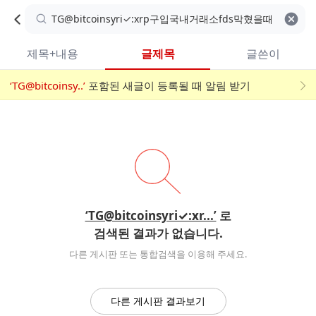
카
C
카
취소
검색어 지우기
검
페
페
A
색
내
검
내
제목+내용
글제목
글쓴이
검
F
색
색
검
‘TG@bitcoinsy..’
어
포함된 새글이 등록될 때 알림 받기
메
색
E
입
뉴
력
폼
‘TG@bitcoinsyri✓:xr...’
로
검색된 결과가 없습니다.
다른 게시판 또는 통합검색을 이용해 주세요.
다른 게시판 결과보기