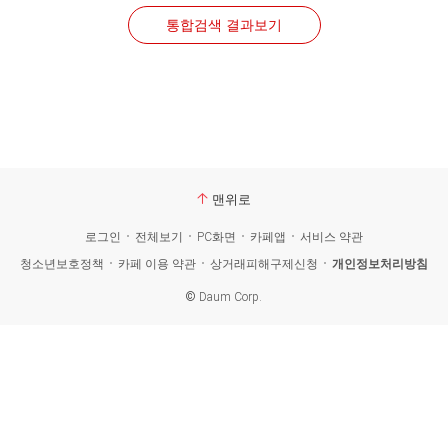
통합검색 결과보기
맨위로
로그인
전체보기
PC화면
카페앱
서비스 약관
청소년보호정책
카페 이용 약관
상거래피해구제신청
개인정보처리방침
©
Daum Corp.
카
페
검
색