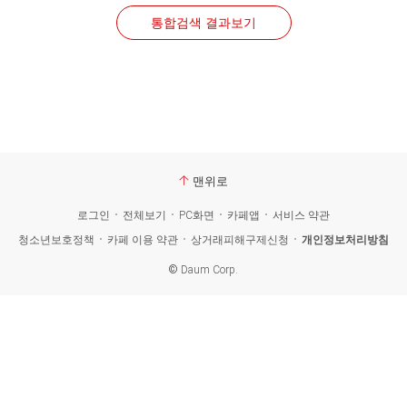
통합검색 결과보기
맨위로
로그인
전체보기
PC화면
카페앱
서비스 약관
청소년보호정책
카페 이용 약관
상거래피해구제신청
개인정보처리방침
©
Daum Corp.
카
페
검
색