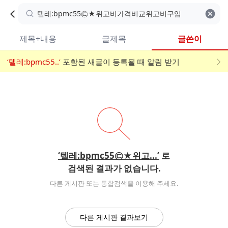
카
C
카
취소
검색어 지우기
검
페
페
A
색
내
검
내
제목+내용
글제목
글쓴이
검
F
색
색
검
‘텔레:bpmc55..’
어
포함된 새글이 등록될 때 알림 받기
메
색
E
입
뉴
력
폼
‘텔레:bpmc55㉢★위고...’
로
검색된 결과가 없습니다.
다른 게시판 또는 통합검색을 이용해 주세요.
다른 게시판 결과보기