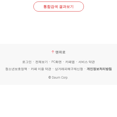
통합검색 결과보기
맨위로
로그인
전체보기
PC화면
카페앱
서비스 약관
청소년보호정책
카페 이용 약관
상거래피해구제신청
개인정보처리방침
©
Daum Corp.
카
페
검
색