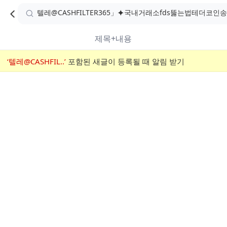
카
C
카
취소
검
페
페
A
색
내
검
내
제목+내용
검
F
색
색
검
‘텔레@CASHFIL..’
어
포함된 새글이 등록될 때 알림 받기
메
색
E
입
뉴
력
폼