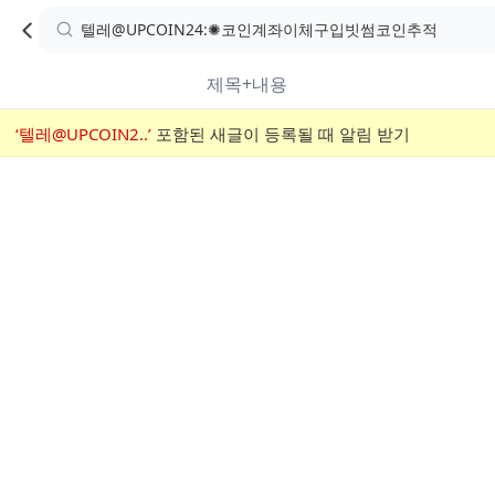
카
C
카
취소
검
페
페
A
색
내
검
내
제목+내용
검
F
색
색
검
‘텔레@UPCOIN2..’
어
포함된 새글이 등록될 때 알림 받기
메
색
E
입
뉴
력
폼