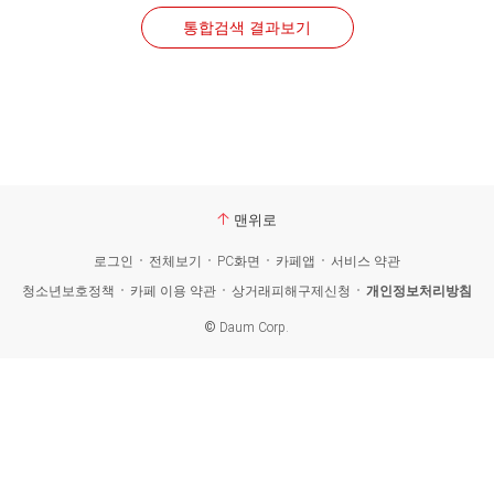
통합검색 결과보기
맨위로
로그인
전체보기
PC화면
카페앱
서비스 약관
청소년보호정책
카페 이용 약관
상거래피해구제신청
개인정보처리방침
©
Daum Corp.
카
페
검
색