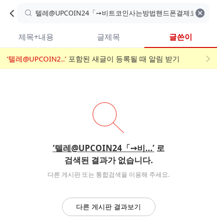
카
C
카
취소
검색어 지우기
검
페
페
A
색
내
검
내
제목+내용
글제목
글쓴이
검
F
색
색
검
‘텔레@UPCOIN2..’
어
포함된 새글이 등록될 때 알림 받기
메
색
E
입
뉴
력
폼
‘텔레@UPCOIN24「➙비...’
로
검색된 결과가 없습니다.
다른 게시판 또는 통합검색을 이용해 주세요.
다른 게시판 결과보기