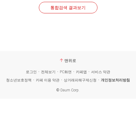
통합검색 결과보기
맨위로
로그인
전체보기
PC화면
카페앱
서비스 약관
청소년보호정책
카페 이용 약관
상거래피해구제신청
개인정보처리방침
©
Daum Corp.
카
페
검
색