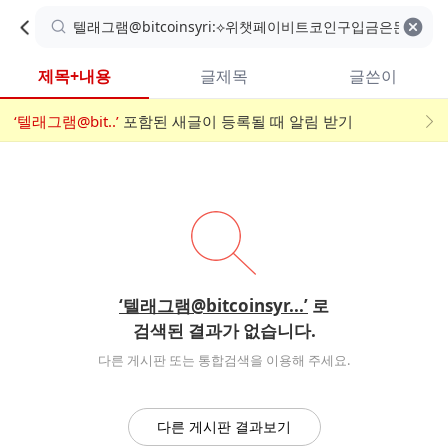
카
C
카
취소
검색어 지우기
검
페
페
A
색
내
검
내
제목+내용
글제목
글쓴이
검
F
색
색
검
‘텔래그램@bit..’
어
포함된 새글이 등록될 때 알림 받기
메
색
E
입
뉴
력
폼
‘텔래그램@bitcoinsyr...’
로
검색된 결과가 없습니다.
다른 게시판 또는 통합검색을 이용해 주세요.
다른 게시판 결과보기