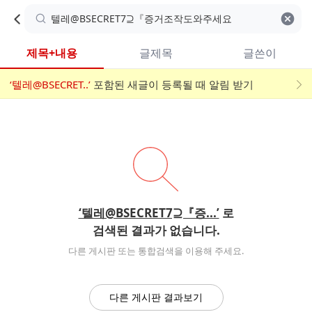
카
C
카
취소
검색어 지우기
검
페
페
A
색
내
검
내
제목+내용
글제목
글쓴이
검
F
색
색
검
‘텔레@BSECRET..’
어
포함된 새글이 등록될 때 알림 받기
메
색
E
입
뉴
력
폼
‘텔레@BSECRET7⊇『증...’
로
검색된 결과가 없습니다.
다른 게시판 또는 통합검색을 이용해 주세요.
다른 게시판 결과보기