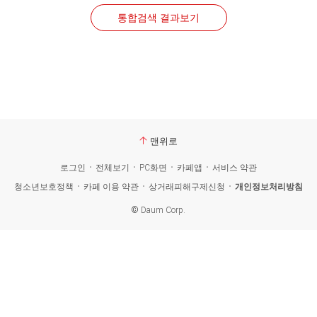
통합검색 결과보기
맨위로
로그인
전체보기
PC화면
카페앱
서비스 약관
청소년보호정책
카페 이용 약관
상거래피해구제신청
개인정보처리방침
©
Daum Corp.
카
페
검
색