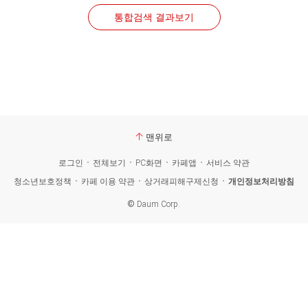
통합검색 결과보기
맨위로
로그인
전체보기
PC화면
카페앱
서비스 약관
청소년보호정책
카페 이용 약관
상거래피해구제신청
개인정보처리방침
©
Daum Corp.
카
페
검
색