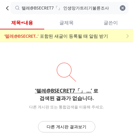
카
C
카
취소
검색어 지우기
검
페
페
A
색
내
검
내
제목+내용
글제목
글쓴이
검
F
색
색
검
‘텔레@BSECRET..’
어
포함된 새글이 등록될 때 알림 받기
메
색
E
입
뉴
력
폼
‘텔레@BSECRET7「」 ...’
로
검색된 결과가 없습니다.
다른 게시판 또는 통합검색을 이용해 주세요.
다른 게시판 결과보기