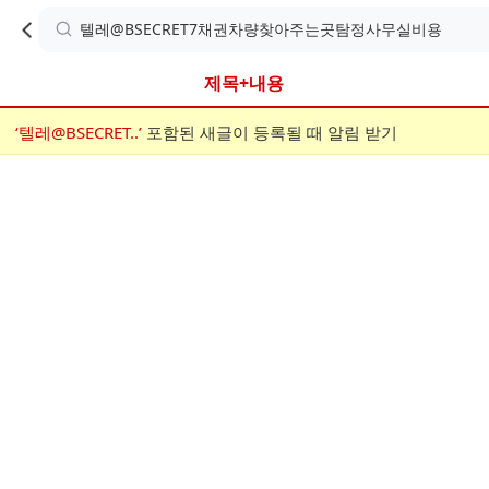
카
C
카
취소
검
페
페
A
색
내
검
내
제목+내용
검
F
색
색
검
‘텔레@BSECRET..’
어
포함된 새글이 등록될 때 알림 받기
메
색
E
입
뉴
력
폼