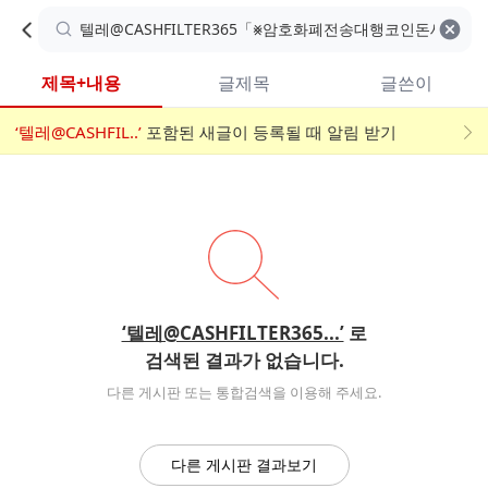
카
C
카
취소
검색어 지우기
검
페
페
A
색
내
검
내
제목+내용
글제목
글쓴이
검
F
색
색
검
‘텔레@CASHFIL..’
어
포함된 새글이 등록될 때 알림 받기
메
색
E
입
뉴
력
폼
‘텔레@CASHFILTER365...’
로
검색된 결과가 없습니다.
다른 게시판 또는 통합검색을 이용해 주세요.
다른 게시판 결과보기