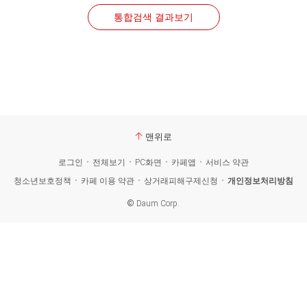
통합검색 결과보기
맨위로
로그인
전체보기
PC화면
카페앱
서비스 약관
청소년보호정책
카페 이용 약관
상거래피해구제신청
개인정보처리방침
©
Daum Corp.
카
페
검
색