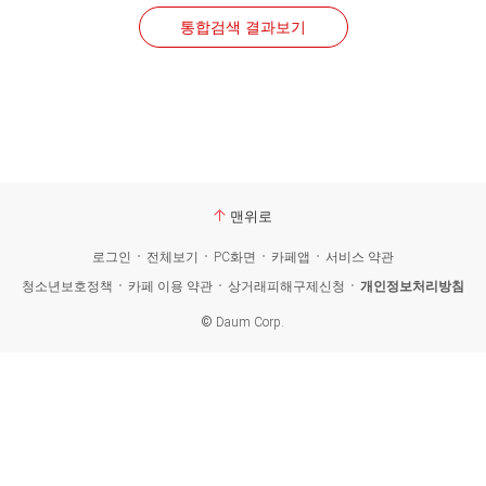
통합검색 결과보기
맨위로
로그인
전체보기
PC화면
카페앱
서비스 약관
청소년보호정책
카페 이용 약관
상거래피해구제신청
개인정보처리방침
©
Daum Corp.
카
페
검
색