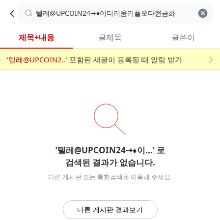
카
C
카
취소
검색어 지우기
검
페
페
A
색
내
검
내
제목+내용
글제목
글쓴이
검
F
색
색
검
‘텔레@UPCOIN2..’
어
포함된 새글이 등록될 때 알림 받기
메
색
E
입
뉴
력
폼
‘텔레@UPCOIN24➙♦이...’
로
검색된 결과가 없습니다.
다른 게시판 또는 통합검색을 이용해 주세요.
다른 게시판 결과보기