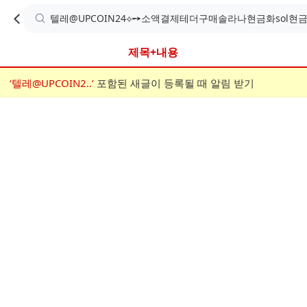
카
C
카
취소
검
페
페
A
색
내
검
내
제목+내용
검
F
색
색
검
‘텔레@UPCOIN2..’
어
포함된 새글이 등록될 때 알림 받기
메
색
E
입
뉴
력
폼