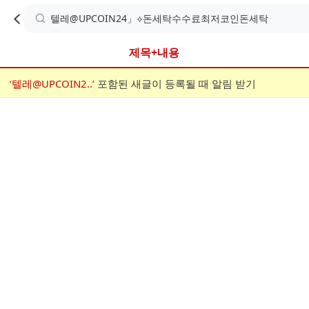
카
C
카
취소
검
페
페
A
색
내
검
내
제목+내용
검
F
색
색
검
‘텔레@UPCOIN2..’
어
포함된 새글이 등록될 때 알림 받기
메
색
E
입
뉴
력
폼