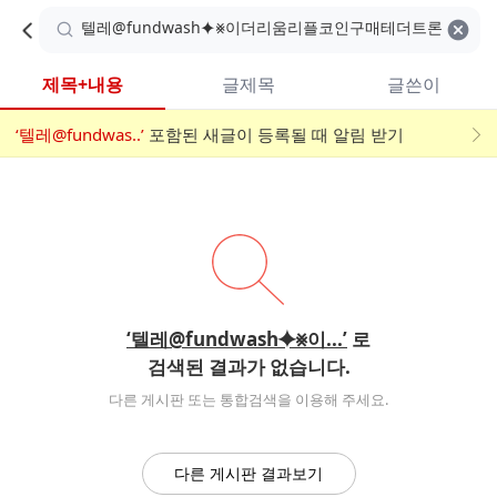
카
C
카
취소
검색어 지우기
검
페
페
A
색
내
검
내
제목+내용
글제목
글쓴이
검
F
색
색
검
‘텔레@fundwas..’
어
포함된 새글이 등록될 때 알림 받기
메
색
E
입
뉴
력
폼
‘텔레@fundwash⯌⨳이...’
로
검색된 결과가 없습니다.
다른 게시판 또는 통합검색을 이용해 주세요.
다른 게시판 결과보기