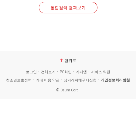
통합검색 결과보기
맨위로
로그인
전체보기
PC화면
카페앱
서비스 약관
청소년보호정책
카페 이용 약관
상거래피해구제신청
개인정보처리방침
©
Daum Corp.
카
페
검
색