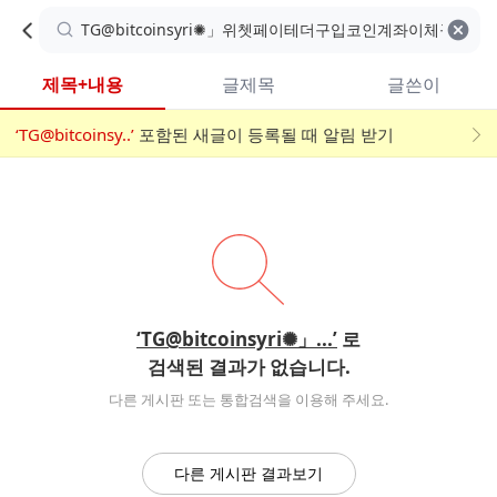
카
C
카
취소
검색어 지우기
검
페
페
A
색
내
검
내
제목+내용
글제목
글쓴이
검
F
색
색
검
‘TG@bitcoinsy..’
어
포함된 새글이 등록될 때 알림 받기
메
색
E
입
뉴
력
폼
‘TG@bitcoinsyri✺」...’
로
검색된 결과가 없습니다.
다른 게시판 또는 통합검색을 이용해 주세요.
다른 게시판 결과보기