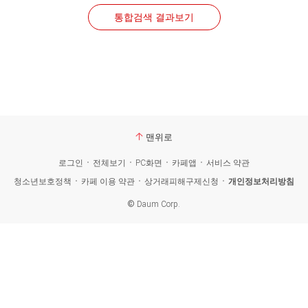
통합검색 결과보기
맨위로
로그인
전체보기
PC화면
카페앱
서비스 약관
청소년보호정책
카페 이용 약관
상거래피해구제신청
개인정보처리방침
©
Daum Corp.
카
페
검
색