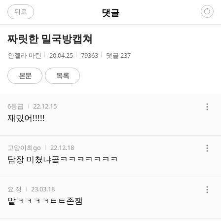
C
댓글
뒤로
A
짜릿한 밀국방캡쳐
F
작
작
조
안젤라 마틴
20.04.25
79363
댓글
237
성
성
회
E
자
시
수
본문
목록
간
댓
작성자
작성시간
6등급
22.12.15
글
더
재밌어!!!!!
리
보
스
기
트
작성자
작성시간
고양이최go
22.12.18
더
담장 미쳤냐곸ㅋㅋㅋㅋㅋㅋㅋ
보
기
작성자
작성시간
요 정
23.03.18
더
앝ㅋㅋㅋㅋㅌㅌ존잼
보
기