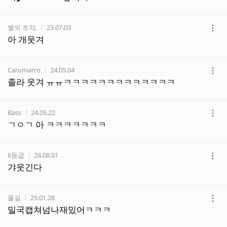
보
기
작성자
작성시간
별의 조각,
23.07.03
더
아 개웃겨
보
기
작성자
작성시간
Caromarro
24.05.04
더
졸라 웃겨 ㅠㅠㅋㅋㅋㅋㅋㅋㅋㅋㅋㅋㅋㅋㅋ
보
기
작성자
작성시간
Bass
24.05.22
더
ㄱㅇㄱ 아 ㅋㅋㅋㅋㅋㅋㅋ
보
기
작성자
작성시간
6등굽
24.08.01
더
갸웃긴다
보
기
작성자
작성시간
물길
25.01.28
더
밀국캡쳐넘나재밌어ㅋㅋㅋ
보