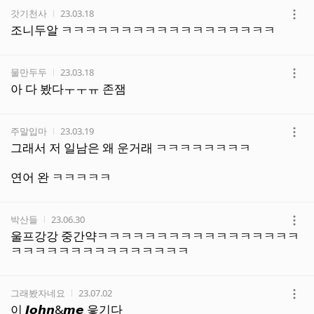
작성자
작성시간
갓기천사
23.03.18
더
조니두알 ㅋㅋㅋㅋㅋㅋㅋㅋㅋㅋㅋㅋㅋㅋㅋㅋㅋㅋ
보
기
작성자
작성시간
물만두두
23.03.18
더
아 다 봤다ㅜㅜㅠ 존잼
보
기
작성자
작성시간
주말입마
23.03.19
더
그래서 저 일남은 왜 운거래 ㅋㅋㅋㅋㅋㅋㅋㅋ
보
기
연어 완 ㅋㅋㅋㅋㅋ
작성자
작성시간
박산들
23.06.30
더
울프강강 중간약ㅋㅋㅋㅋㅋㅋㅋㅋㅋㅋㅋㅋㅋㅋㅋㅋㅋ
보
ㅋㅋㅋㅋㅋㅋㅋㅋㅋㅋㅋㅋㅋㅋㅋ
기
작성자
작성시간
그래봤자네요
23.07.02
더
이 𝙅𝙤𝙝𝙣&𝙢𝙚 읗기다