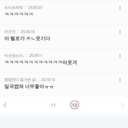
기
작성자
작성시간
조미료팍팍
25.05.07
더
ㅋㅋㅋㅋㅋㅋ
보
기
작성자
작성시간
자갓쉬
25.06.18
더
아 헬로가 ㅈㄴ웃기다
보
기
작성자
작성시간
박선생눈아.
25.09.11
더
ㅋㅋㅋㅋㅋㅋㅋㅋㅋㅋㅋㅋ아웃겨
보
기
작성자
작성시간
평범한디 즐거운 삶
25.10.14
더
밀국캡쳐 너무좋아ㅠㅠ
보
기
11
12