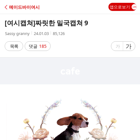
C
메이드바이여시
앱으로보기
A
[여시캡쳐]
짜릿한 밀국캡쳐 9
F
작
작
조
Sassy granny
24.01.03
85,126
성
성
회
E
자
시
수
글
가
글
목록
댓글
185
가
간
자
자
크
크
기
기
크
작
게
게