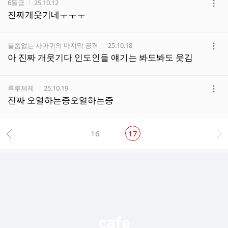
작성자
작성시간
6등급
25.10.12
더
진짜개웃기네ㅜㅜㅜ
보
기
작성자
작성시간
볼품없는 사마귀의 마지막 공격
25.10.18
더
아 진짜 개웃기다 인도인들 얘기는 봐도봐도 웃김
보
기
작성자
작성시간
루루제제
25.10.19
더
진짜 오열하는중오열하는중
보
기
16
17