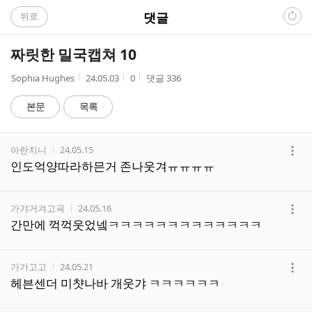
C
댓글
뒤로
A
짜릿한 밀국캡쳐 10
F
작
작
조
Sophia Hughes
24.05.03
0
댓글
336
성
성
회
E
자
시
수
본문
목록
간
댓
작성자
작성시간
아란치니
24.05.15
글
더
인도억양따라하믄거 존나웃겨ㅠㅠㅠㅠ
리
보
스
기
트
작성자
작성시간
가갸거겨고굑
24.05.16
더
간만에 꺽꺽웃었넼ㅋㅋㅋㅋㅋㅋㅋㅋㅋㅋㅋㅋㅋ
보
기
작성자
작성시간
가가고고
24.05.21
더
헤븐센더 미챳나바 개웃갸 ㅋㅋㅋㅋㅋㅋ
보
기