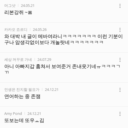
작성자
작성시간
머그샷
24.05.21
더
리본강쥐 ~🎀
보
기
작성자
작성시간
카카오 죠르디
24.05.26
더
와 대박 내 글이 메바여라니ㅋㅋㅋㅋㅋㅋㅋ 이런 기분이
보
구나 암생각없이보다 개놀랏네ㅋㅋㅋㅋㅋㅋㅋ
기
작성자
작성시간
세상 꺼꾸로 가네
24.07.29
더
아니 아빠지갑 훔쳐서 보여준거 존내웃기네ㅠㅋㅋㅋㄱ
보
ㄲ
기
작성자
작성시간
인생은 진지할 필요가
24.12.21
더
연어하는 중 존잼
보
기
작성자
작성시간
Amy Pond
24.12.21
더
또보는데 또우ㅛ김
보