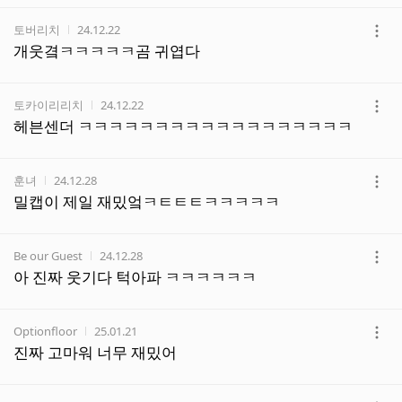
기
작성자
작성시간
토버리치
24.12.22
더
개웃곀ㅋㅋㅋㅋㅋ곰 귀엽다
보
기
작성자
작성시간
토카이리리치
24.12.22
더
헤븐센더 ㅋㅋㅋㅋㅋㅋㅋㅋㅋㅋㅋㅋㅋㅋㅋㅋㅋㅋ
보
기
작성자
작성시간
훈녀
24.12.28
더
밀캡이 제일 재밌엌ㅋㅌㅌㅌㅋㅋㅋㅋㅋ
보
기
작성자
작성시간
Be our Guest
24.12.28
더
아 진짜 웃기다 턱아파 ㅋㅋㅋㅋㅋㅋ
보
기
작성자
작성시간
Optionfloor
25.01.21
더
진짜 고마워 너무 재밌어
보
기