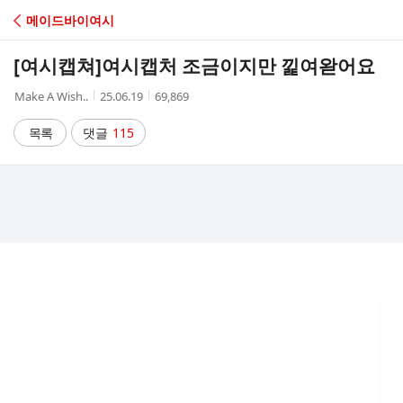
C
메이드바이여시
A
[여시캡쳐]
여시캡처 조금이지만 낉여왇어요
F
작
작
조
Make A Wish..
25.06.19
69,869
성
성
회
E
자
시
수
목록
댓글
115
간