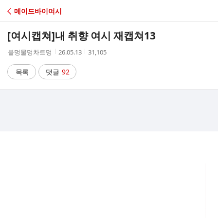
C
메이드바이여시
A
[여시캡쳐]
내 취향 여시 재캡쳐13
F
작
작
조
불멍물멍차트멍
26.05.13
31,105
성
성
회
E
자
시
수
목록
댓글
92
간