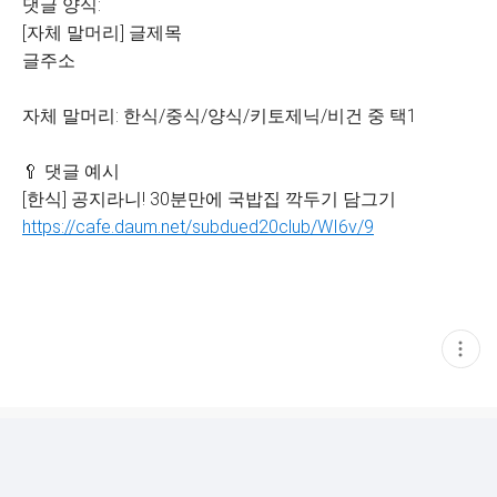
댓글 양식:
[자체 말머리] 글제목
글주소
자체 말머리: 한식/중식/양식/키토제닉/비건 중 택1
🥄 댓글 예시
[한식] 공지라니! 30분만에 국밥집 깍두기 담그기
https://cafe.daum.net/subdued20club/WI6v/9
현
재
게
시
글
추
가
기
능