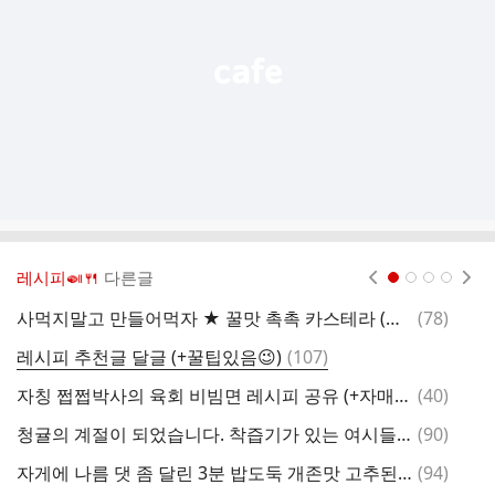
열
기
레시피🍛🍴
다른글
현재페이지 1
2
3
4
댓
사먹지말고 만들어먹자 ★ 꿀맛 촉촉 카스테라 (밥솥有, NO버터)
(
78
)
명
글
댓
레시피 추천글 달글 (+꿀팁있음😉)
(
107
)
흰
글
댓
자칭 쩝쩝박사의 육회 비빔면 레시피 공유 (+자매품 육회비빔밥)
(
40
)
글
댓
청귤의 계절이 되었습니다. 착즙기가 있는 여시들은 고개를 들어주세요
(
90
)
초
글
댓
자게에 나름 댓 좀 달린 3분 밥도둑 개존맛 고추된장무침 레시피
(
94
)
글