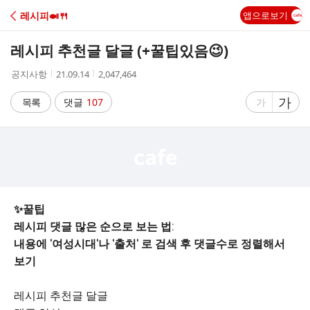
C
레시피🍛🍴
앱으로보기
A
레시피 추천글 달글 (+꿀팁있음😉)
F
작
작
조
공지사항
21.09.14
2,047,464
성
성
회
E
자
시
수
글
가
글
목록
댓글
107
가
간
자
자
크
크
기
기
크
작
게
게
✨꿀팁
레시피 댓글 많은 순으로 보는 법:
내용에 '여성시대'나 '출처' 로 검색 후 댓글수로 정렬해서
보기
레시피 추천글 달글