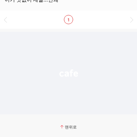
보
기
1
맨위로