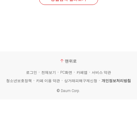
맨위로
로그인
전체보기
PC화면
카페앱
서비스 약관
청소년보호정책
카페 이용 약관
상거래피해구제신청
개인정보처리방침
©
Daum Corp.
카
페
검
색