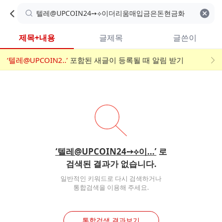
카
C
카
취소
검색어 지우기
검
페
페
A
색
내
검
내
제목+내용
글제목
글쓴이
검
F
색
색
검
‘텔레@UPCOIN2..’
어
포함된 새글이 등록될 때 알림 받기
메
색
E
입
뉴
력
폼
‘텔레@UPCOIN24➙⟡이...’
로
검색된 결과가 없습니다.
일반적인 키워드로 다시 검색하거나
통합검색을 이용해 주세요.
통합검색 결과보기