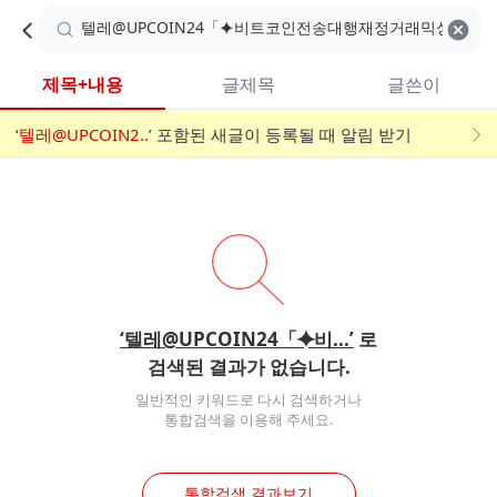
카
C
카
취소
검색어 지우기
검
페
페
A
색
내
검
내
제목+내용
글제목
글쓴이
검
F
색
색
검
‘텔레@UPCOIN2..’
어
포함된 새글이 등록될 때 알림 받기
메
색
E
입
뉴
력
폼
‘텔레@UPCOIN24「⯌비...’
로
검색된 결과가 없습니다.
일반적인 키워드로 다시 검색하거나
통합검색을 이용해 주세요.
통합검색 결과보기