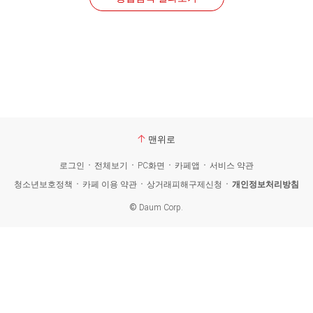
맨위로
로그인
전체보기
PC화면
카페앱
서비스 약관
청소년보호정책
카페 이용 약관
상거래피해구제신청
개인정보처리방침
©
Daum Corp.
카
페
검
색