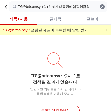
카
C
카
취소
검색어 지우기
검
페
페
A
색
내
검
내
제목+내용
글제목
글쓴이
검
F
색
색
검
‘TG@bitcoinsy..’
어
포함된 새글이 등록될 때 알림 받기
메
색
E
입
뉴
력
폼
‘TG@bitcoinsyri♢♦...’
로
검색된 결과가 없습니다.
일반적인 키워드로 다시 검색하거나
통합검색을 이용해 주세요.
통합검색 결과보기