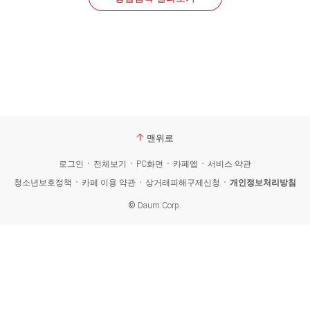
맨위로
로그인
전체보기
PC화면
카페앱
서비스 약관
청소년보호정책
카페 이용 약관
상거래피해구제신청
개인정보처리방침
©
Daum Corp.
카
페
검
색