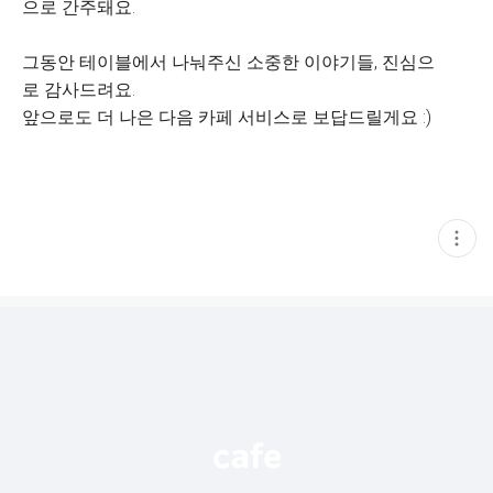
으로 간주돼요.
그동안 테이블에서 나눠주신 소중한 이야기들, 진심으
로 감사드려요.
앞으로도 더 나은 다음 카페 서비스로 보답드릴게요 :)
현
재
게
시
글
추
가
기
능
열
기