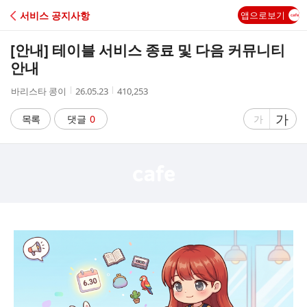
C
서비스 공지사항
앱으로보기
A
[안내] 테이블 서비스 종료 및 다음 커뮤니티
F
안내
작
작
조
바리스타 콩이
26.05.23
410,253
E
성
성
회
자
시
수
글
가
글
목록
댓글
0
가
간
자
자
크
크
기
기
크
작
게
게