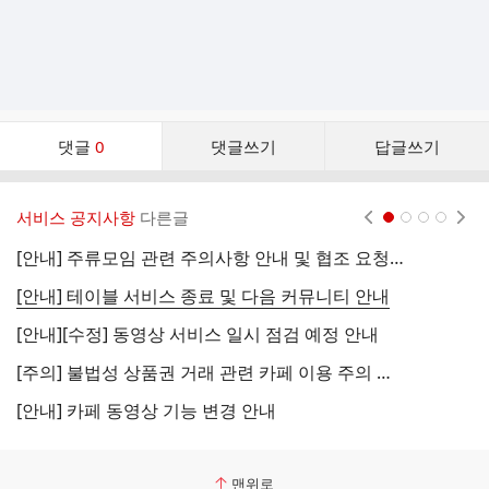
댓
댓글
0
댓글쓰기
답글쓰기
글
댓
글
서비스 공지사항
다른글
현재페이지 1
2
3
4
리
스
[안내] 주류모임 관련 주의사항 안내 및 협조 요청 (국세청)
[
트
[안내] 테이블 서비스 종료 및 다음 커뮤니티 안내
[
[안내][수정] 동영상 서비스 일시 점검 예정 안내
[
[주의] 불법성 상품권 거래 관련 카페 이용 주의 안내
[
[안내] 카페 동영상 기능 변경 안내
[
맨위로