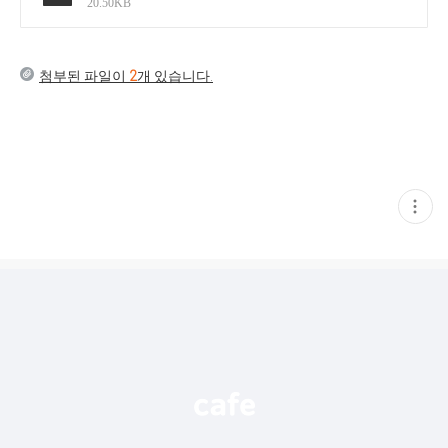
20.50KB
첨부된 파일이
2
개 있습니다.
현
재
게
시
글
추
가
기
능
열
기