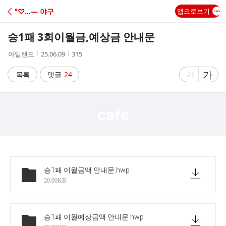
C
°♡…― 야구
앱으로보기
A
승1패 3회이월금,예상금 안내문
F
작
작
조
아일랜드
25.06.09
315
성
성
회
E
자
시
수
글
가
글
목록
댓글
24
가
간
자
자
크
크
기
기
크
작
게
게
승1패 이월금액 안내문
.hwp
20.00KB
승1패 이월예상금액 안내문
.hwp