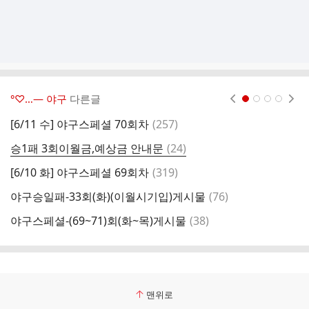
°♡…― 야구
다른글
현재페이지 1
2
3
4
댓
[6/11 수] 야구스페셜 70회차
(
257
)
[
글
댓
승1패 3회이월금,예상금 안내문
(
24
)
야
글
댓
[6/10 화] 야구스페셜 69회차
(
319
)
야
글
댓
야구승일패-33회(화)(이월시기입)게시물
(
76
)
[
글
댓
야구스페셜-(69~71)회(화~목)게시물
(
38
)
[
글
맨위로