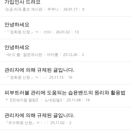
가입인사 드려요
게시판명
작성자
작성시간
조회수
·모공.자국.홍조 게시판
쿠쿠니
26.01.17
0
안녕하세요
게시판명
작성자
작성시간
조회수
·『 정회원 신청 』☜
스타
26.01.02
13
안녕하세요
게시판명
작성자
작성시간
조회수
· ·여·드·름 · 질문게시판
마카롱
25.12.26
2
관리자에 의해 규제된 글입니다.
게시판명
작성자
작성시간
조회수
·『 정회원 신청 』☜
-
25.11.13
16
피부트러블 관리에 도움되는 습윤밴드의 원리와 활용법
게시판명
작성자
작성시간
조회수
┗【연세지움 컬럼】
노네임덜2
25.11.08
19
관리자에 의해 규제된 글입니다.
게시판명
작성자
작성시간
조회수
『우수회원 신청』☜
-
25.11.02
2