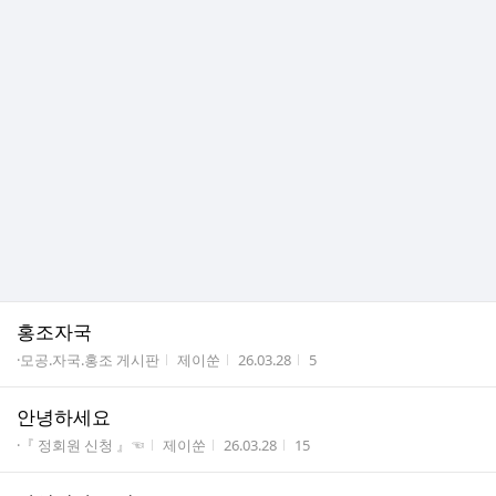
홍조자국
게시판명
작성자
작성시간
조회수
·모공.자국.홍조 게시판
제이쑨
26.03.28
5
안녕하세요
게시판명
작성자
작성시간
조회수
·『 정회원 신청 』☜
제이쑨
26.03.28
15