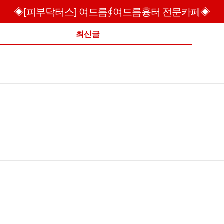
◈[피부닥터스] 여드름∮여드름흉터 전문카페◈
최신글