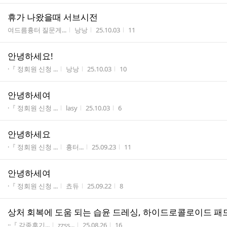
휴가 나왔을때 서브시전
게시판명
작성자
작성시간
조회수
여드름흉터 질문게...
낭낭
25.10.03
11
안녕하세요!
게시판명
작성자
작성시간
조회수
·『 정회원 신청 ...
낭낭
25.10.03
10
안녕하세여
게시판명
작성자
작성시간
조회수
·『 정회원 신청 ...
lasy
25.10.03
6
안녕하세요
게시판명
작성자
작성시간
조회수
·『 정회원 신청 ...
흉터...
25.09.23
11
안녕하세여
게시판명
작성자
작성시간
조회수
·『 정회원 신청 ...
쵸듀
25.09.22
8
상처 회복에 도움 되는 습윤 드레싱, 하이드로콜로이드 패
게시판명
작성자
작성시간
조회수
··『 각종후기...
zzss...
25.08.26
16