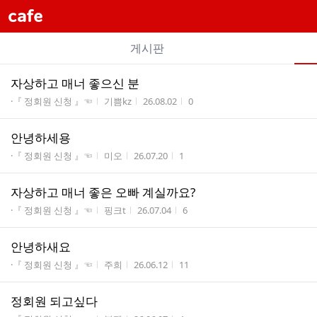
cafe
개
게시판
별
전
전
자상하고 매너 좋으신 분
카
체
체
게시판명
작성자
작성시간
조회수
·『 정회원 신청 』☜
기쁨kz
26.08.02
0
페
글
글
리
메
안녕하세용
스
뉴
게시판명
작성자
작성시간
조회수
트
·『 정회원 신청 』☜
미오
26.07.20
1
자상하고 매너 좋은 오빠 계실까요?
게시판명
작성자
작성시간
조회수
·『 정회원 신청 』☜
핑크t
26.07.04
6
안녕하새요
게시판명
작성자
작성시간
조회수
·『 정회원 신청 』☜
주희
26.06.12
11
정회원 되고싶다