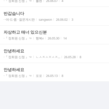
게시판명
작성자
작성시간
조회수
·『 정회원 신청 』☜
볼펜
26.06.07
4
반갑습니다
게시판명
작성자
작성시간
조회수
· ·여·드·름 · 질문게시판
sangwon
26.06.02
3
자상하고 매너 있으신분
게시판명
작성자
작성시간
조회수
·『 정회원 신청 』☜
행복v
26.05.30
14
안녕하세요
게시판명
작성자
작성시간
조회수
·『 정회원 신청 』☜
ㄴㅅㅈㅅㅈㅅㅈ...
26.05.28
8
안녕하세요
게시판명
작성자
작성시간
조회수
·『 정회원 신청 』☜
포포
26.05.13
8