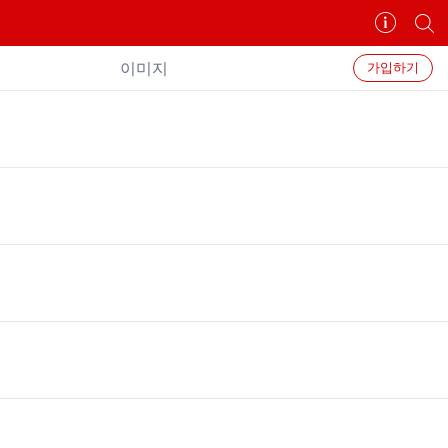
카
개
페
별
정
카
이미지
가입하기
보
페
보
검
기
색