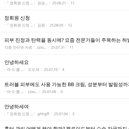
게시판명
작성자
작성시간
조회수
·『 정회원 신청 ...
정승...
25.08.21
11
정회원 신청
게시판명
작성자
작성시간
조회수
·『 정회원 신청 ...
김원
25.08.05
12
피부 진정과 탄력을 동시에? 요즘 전문가들이 주목하는 허
게시판명
작성자
작성시간
조회수
각종 인터넷 자료
zzss...
25.07.31
11
안녕하세요
게시판명
작성자
작성시간
조회수
· ·여·드·름 ...
도도새
25.07.10
4
트러블 피부에도 사용 가능한 BB 크림, 성분부터 발림성
게시판명
작성자
작성시간
조회수
· ·여·드·름 ...
zzss...
25.07.08
0
안녕하세여
게시판명
작성자
작성시간
조회수
·『 정회원 신청 ...
ghhgff
25.07.04
3
흉터 관리 어떻게 해야 할까? 켈로이드부터 수술 자국까지