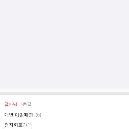
글마당
다른글
댓
매년 이맘때면.
(
6
)
글
댓
전자회로?
(
1
)