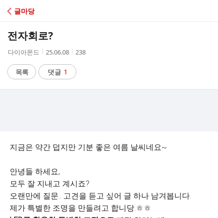
C
글마당
A
전자회로?
F
작
작
조
다이아몬드
25.06.08
238
성
성
회
E
자
시
수
목록
댓글
1
간
지금은 약간 덥지만 기분 좋은 여름 날씨네요~
안녕들 하세요,
모두 잘 지내고 계시죠?
오랜만에 질문.. 고견을 듣고 싶어 글 하나 남겨봅니다.
제가 특별한 조명을 만들려고 합니당.ㅎㅎ