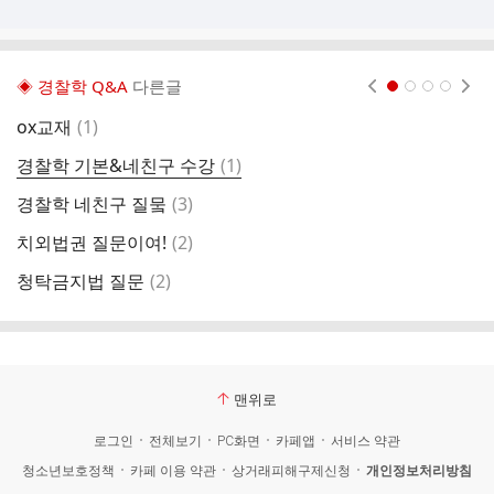
◈ 경찰학 Q&A
다른글
현재페이지 1
2
3
4
댓
ox교재
(
1
)
경
글
댓
경찰학 기본&네친구 수강
(
1
)
네
글
댓
경찰학 네친구 질뭌
(
3
)
경
글
댓
치외법권 질문이여!
(
2
)
훈
글
댓
청탁금지법 질문
(
2
)
법
글
맨위로
로그인
전체보기
PC화면
카페앱
서비스 약관
청소년보호정책
카페 이용 약관
상거래피해구제신청
개인정보처리방침