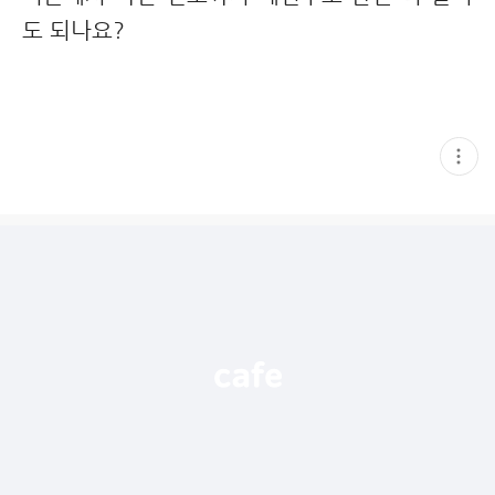
도 되나요?
현
재
게
시
글
추
가
기
능
열
기