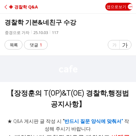
C
◈ 경찰학 Q&A
앱으로보기
A
경찰학 기본&네친구 수강
F
작
작
조
중경으로 가자
25.10.03
117
성
성
회
E
자
시
수
글
가
글
목록
댓글
1
가
간
자
자
크
크
기
기
크
작
게
게
【장정훈의 T(OP)&T(OE) 경찰학,행정법
공지사항】
★ Q&A 게시판 글 작성 시
"
반드시 질문 양식에 맞춰서"
작
성해 주시기 바랍니다.