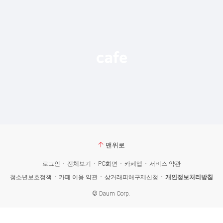
맨위로
로그인
전체보기
PC화면
카페앱
서비스 약관
청소년보호정책
카페 이용 약관
상거래피해구제신청
개인정보처리방침
©
Daum Corp.
카