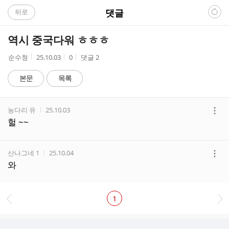
C
댓글
뒤로
A
역시 중국다워 ㅎㅎㅎ
F
작
작
조
순수청
25.10.03
0
댓글
2
성
성
회
E
자
시
수
본문
목록
간
댓
작성자
작성시간
농다리 유
25.10.03
글
더
헐 ~~
리
보
스
기
트
작성자
작성시간
산나그네 1
25.10.04
더
와
보
기
1