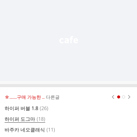
추
가
기
능
열
기
☆……구매 가능한 ..
다른글
현재페이지 1
2
댓
하이퍼 버블 1.8
(
26
)
글
댓
하이퍼 도그마
(
18
)
정
글
댓
바주카 네오클래식
(
11
)
글