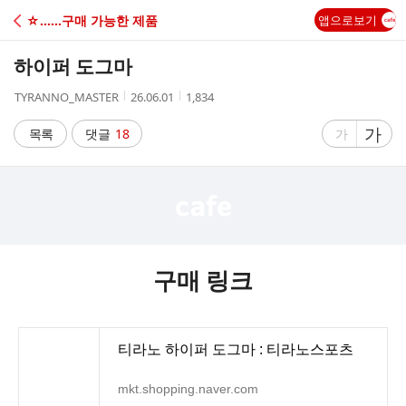
C
☆……구매 가능한 제품
앱으로보기
A
하이퍼 도그마
F
작
작
조
TYRANNO_MASTER
26.06.01
1,834
성
성
회
E
자
시
수
글
가
글
목록
댓글
18
가
간
자
자
크
크
기
기
크
작
게
게
구매 링크
티라노 하이퍼 도그마 : 티라노스포츠
mkt.shopping.naver.com