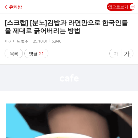
C
유쾌방
앱으로보기
A
[스크랩] [분노]
김밥과 라면만으로 한국인들
F
을 제대로 긁어버리는 방법
작
작
조
아기비단털쥐
25.10.01
5,946
E
성
성
회
자
시
수
글
가
글
목록
댓글
21
가
간
자
자
크
크
기
기
크
작
게
게