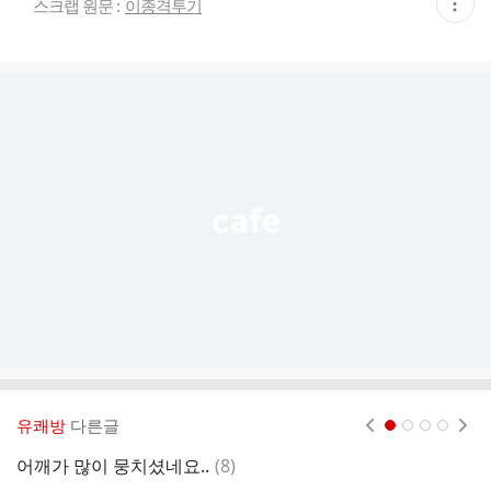
현
스크랩 원문 :
이종격투기
재
게
시
글
추
가
기
능
열
기
유쾌방
다른글
현재페이지 1
2
3
4
댓
어깨가 많이 뭉치셨네요..
(
8
)
글