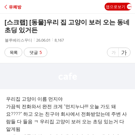
C
유쾌방
앱으로보기
A
[스크랩] [동물]
우리 집 고양이 보러 오는 동네
F
초딩 있거든
작
작
조
블루베리스무디
26.06.01
8,167
E
성
성
회
자
시
수
글
가
글
목록
댓글
5
가
간
자
자
크
크
기
기
크
작
게
게
우리집 고양이 이름 먼지야
가끔씩 전화와서 완전 크게 "먼지누나!!!! 오늘 가도 돼
요????" 하고 오는 친구야 회사에서 전화받았는데 주변 사
람들 다 들음 ㅋ 우리집 고양이 보러 오는 초딩 있는거 다
알게됨