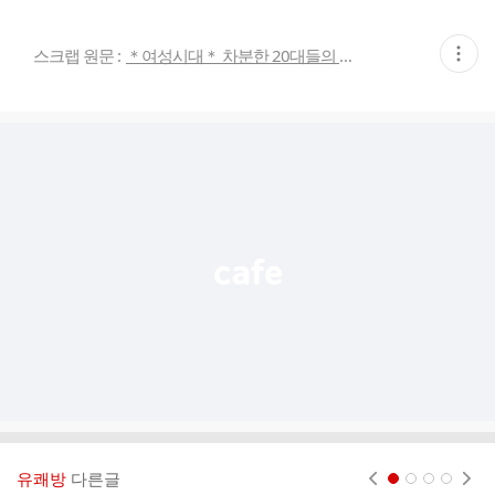
현
스크랩 원문 :
＊여성시대＊ 차분한 20대들의 알흠다운 공간
재
게
시
글
추
가
기
능
열
기
유쾌방
다른글
현재페이지 1
2
3
4